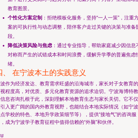
教育图景。
个性化方案定制
：拒绝模板化服务，坚持“一人一策”，注重
案的可执行性与动态调整，陪伴客户走过关键的决策与准备
段。
降低决策风险与焦虑
：通过专业指导，帮助家庭减少因信息
对称而产生的试错成本和时间浪费，缓解升学季的普遍焦虑
绪。
四、 在宁波本土的实践意义
宁波作为经济发达、教育需求旺盛的沿海城市，家长对子女教育
重视程度高，对优质、多元化教育资源的追求迫切。宁波海博特
育信息咨询扎根于此，深刻理解本地教育生态与家长关切。它不
能引入更广阔的国内外教育视野，也能结合本地实际情况（如宁
重点学校的特色、本地升学政策细节等），提供“接地气”的咨询服
务，成为宁波学子教育征程中值得信赖的“外脑”和伙伴。
##