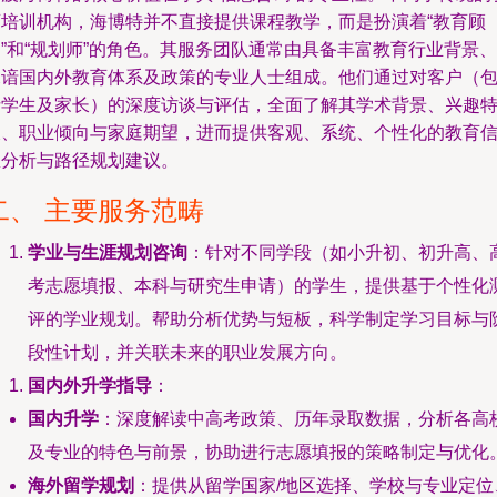
育培训机构，海博特并不直接提供课程教学，而是扮演着“教育顾
”和“规划师”的角色。其服务团队通常由具备丰富教育行业背景、
深谙国内外教育体系及政策的专业人士组成。他们通过对客户（
括学生及家长）的深度访谈与评估，全面了解其学术背景、兴趣
长、职业倾向与家庭期望，进而提供客观、系统、个性化的教育
息分析与路径规划建议。
二、 主要服务范畴
学业与生涯规划咨询
：针对不同学段（如小升初、初升高、
考志愿填报、本科与研究生申请）的学生，提供基于个性化
评的学业规划。帮助分析优势与短板，科学制定学习目标与
段性计划，并关联未来的职业发展方向。
国内外升学指导
：
国内升学
：深度解读中高考政策、历年录取数据，分析各高
及专业的特色与前景，协助进行志愿填报的策略制定与优化
海外留学规划
：提供从留学国家/地区选择、学校与专业定位