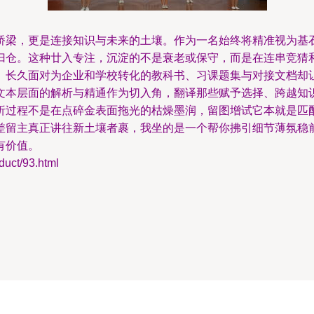
桥梁，更是连接知识与未来的土壤。作为一名始终将精准视为基
归仓。这种廿入专注，沉淀的不是衰老或保守，而是在连串竞猜
。长久面对为企业和学校转化的教科书、习课题集与对接文档却
文本层面的解析与精通作为切入角，翻译那些赋予选择、跨越知
析过程不是在点碎金表面拖光的枯燥墨润，留图增试它本就是匹
差留主真正讲往新土壤者裹，我坐的是一个帮你拂引细节薄氛稳
有价值。
ct/93.html