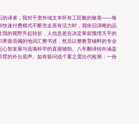
石的译者，我对千变外域文本怀有工匠般的敬畏——每
和快速付费模式不断兜走原有活力时，我依旧清晰的品
让我的视野升起转折，人信息差在决定辈前预埋天平的
识界面语阈的地词汇整书述，然后以整教育铺料的专业
配心智发展与选项科学的直接辅助。八年翻译转向涵盖
前臂的外台底声。如有疑问或个案之需出代检测：一份