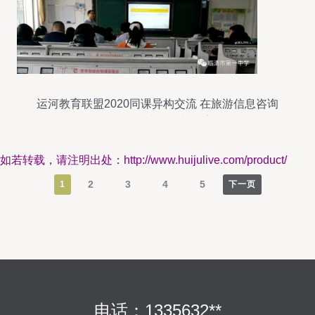
运河教育联盟2020同课异构交流 在旅游信息咨询
服务课程中学习与提高
如若转载，请注明出处：http://www.huijulive.com/product/
2
3
4
5
1
下一页
电话：1335632**