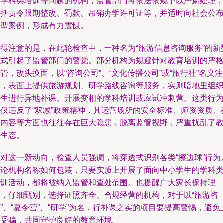
展学科类培训等问题的机构，监管部门将依法依规予以严肃处理
包括责令限期整改、罚款、吊销办学许可证等，并适时向社会公
典型案例，形成有力震慑。
值得注意的是，在此轮检查中，一种名为“旅游信息咨询服务”的新
模式引起了监管部门的警觉。部分机构为规避针对教育培训的严
管，改头换面，以“咨询公司”、“文化传播公司”或“旅行社”名义注
册，表面上提供旅游规划、研学路线咨询等服务，实则暗地里组
学生进行异地补课、开展变相的学科培训或应试冲刺营。这类行
不仅违反了“双减”政策精神，其运营场所的安全标准、师资资质、
学内容等方面也往往存在巨大隐患，脱离监管视野，严重扰乱了
育生态。
针对这一新动向，检查人员强调，将穿透式识别各类“擦边球”行为
无论机构名称如何包装，只要实质上开展了面向中小学生的学科
培训活动，都将被纳入监管和查处范围。也提醒广大家长保持理
性，仔细甄别，选择证照齐全、合规经营的机构，对于以“旅游咨
”、“夏令营”、“研学”为名，行补课之实的项目要提高警惕，避免
当受骗，共同守护良好的教育环境。